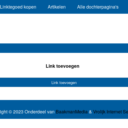
Linktegoed kopen
Artikelen
Alle dochterpagina's
Link toevoegen
Link toevoegen
ight © 2023 Onderdeel van
BaakmanMedia
&
Vrolijk Internet S